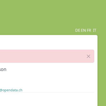
DE
EN
FR
IT
son
er@opendata.ch